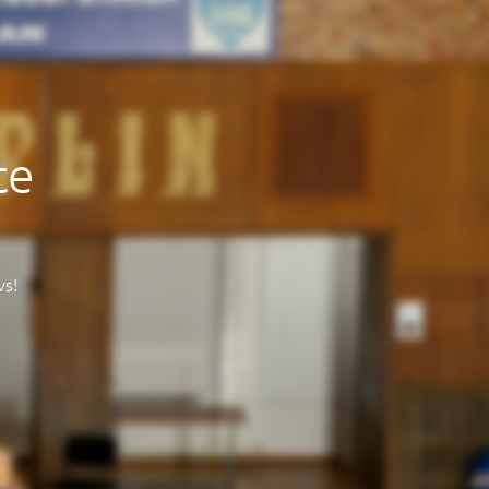
te
vs!