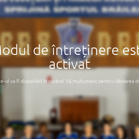
odul de întreținere es
activat
te-ul va fi disponibil în curând. Vă mulțumesc pentru răbdarea d