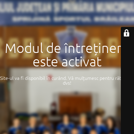
Modul de întreținere
este activat
Site-ul va fi disponibil în curând. Vă mulțumesc pentru răbdarea
dvs!