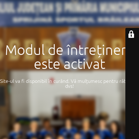
Modul de întreținere
este activat
Site-ul va fi disponibil în curând. Vă mulțumesc pentru răbdarea
dvs!