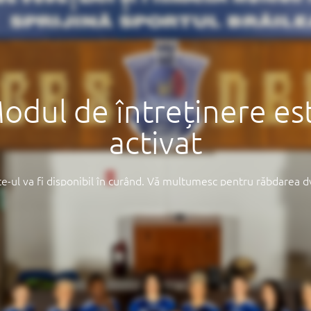
odul de întreținere es
activat
te-ul va fi disponibil în curând. Vă mulțumesc pentru răbdarea d