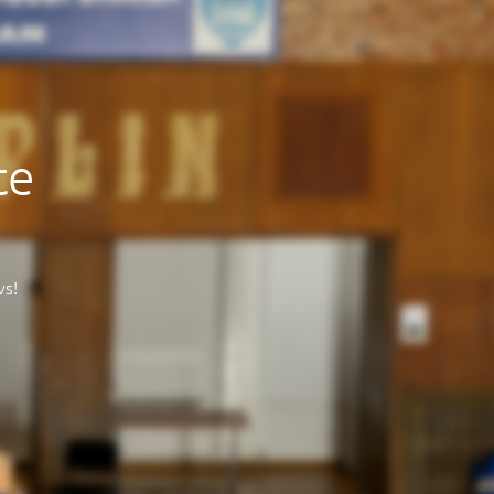
te
vs!