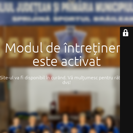
Modul de întreținere
este activat
Site-ul va fi disponibil în curând. Vă mulțumesc pentru răbdarea
dvs!