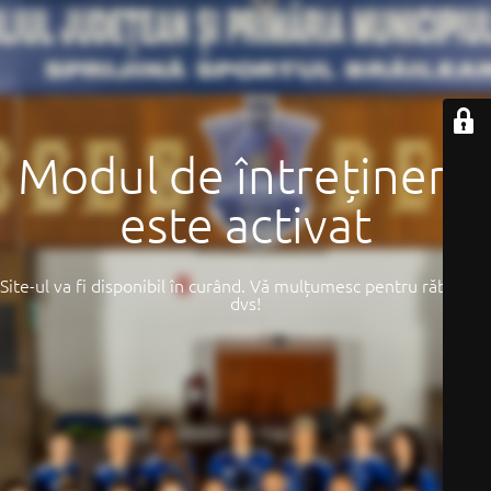
Modul de întreținere
este activat
Site-ul va fi disponibil în curând. Vă mulțumesc pentru răbdarea
dvs!