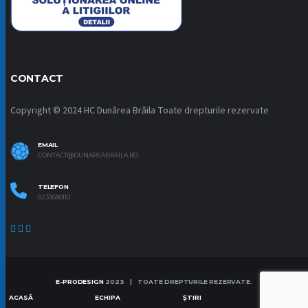
CONTACT
Copyright © 2024 HC Dunărea Brăila Toate drepturile rezervate
EMAIL
CONTACT@DUNAREABRAILA.RO
TELEFON
0239680110
E-PRODESIGN
2023 | TOATE DREPTURILE REZERVATE.
ACASĂ
ECHIPA
ȘTIRI
CONTACT