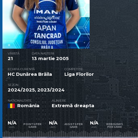
VÂRSTĂ
DATA NAȘTERII
21
13 martie 2005
ECHIPA CURENTĂ
COMPETIȚIE
HC Dunărea Brăila
Liga Florilor
SEZON
2024/2025, 2023/2024
NAȚIONALITATE
ALINIERE
România
Extremă dreapta
N/A
N/A
N/A
POINTS PER
ASSISTS PER
REBOUNDS
AVG
AVG
AVG
GAME
GAME
PER GAME