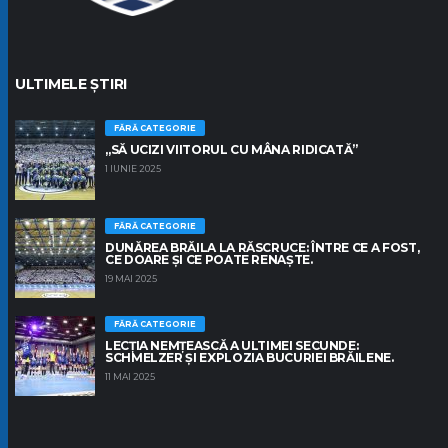
ULTIMELE ȘTIRI
FĂRĂ CATEGORIE
„SĂ UCIZI VIITORUL CU MÂNA RIDICATĂ”
1 IUNIE 2025
FĂRĂ CATEGORIE
DUNĂREA BRĂILA LA RĂSCRUCE: ÎNTRE CE A FOST,
CE DOARE ȘI CE POATE RENAȘTE.
19 MAI 2025
FĂRĂ CATEGORIE
LECȚIA NEMȚEASCĂ A ULTIMEI SECUNDE:
SCHMELZER ȘI EXPLOZIA BUCURIEI BRĂILENE.
11 MAI 2025