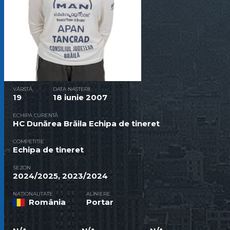
VÂRSTĂ
DATA NAȘTERII
19
18 iunie 2007
ECHIPA CURENTĂ
HC Dunărea Brăila Echipa de tineret
COMPETIȚIE
Echipa de tineret
SEZON
2024/2025, 2023/2024
NAȚIONALITATE
ALINIERE
România
Portar