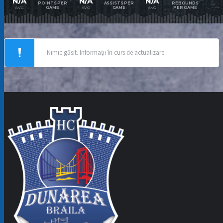
N/A
N/A
N/A
POINTS PER
ASSISTS PER
REBOUNDS
AVG
AVG
AVG
GAME
GAME
PER GAME
Nimic găsit. Informații în curs de actualizare.