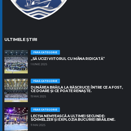
ULTIMELE ȘTIRI
FĂRĂ CATEGORIE
„SĂ UCIZI VIITORUL CU MÂNA RIDICATĂ”
1 IUNIE 2025
FĂRĂ CATEGORIE
DUNĂREA BRĂILA LA RĂSCRUCE: ÎNTRE CE A FOST,
CE DOARE ȘI CE POATE RENAȘTE.
19 MAI 2025
FĂRĂ CATEGORIE
LECȚIA NEMȚEASCĂ A ULTIMEI SECUNDE:
SCHMELZER ȘI EXPLOZIA BUCURIEI BRĂILENE.
11 MAI 2025