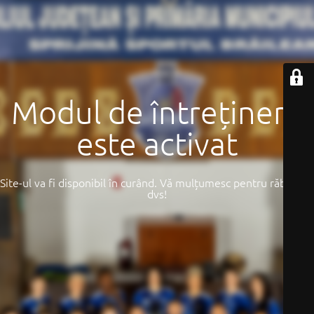
Modul de întreținere
este activat
Site-ul va fi disponibil în curând. Vă mulțumesc pentru răbdarea
dvs!