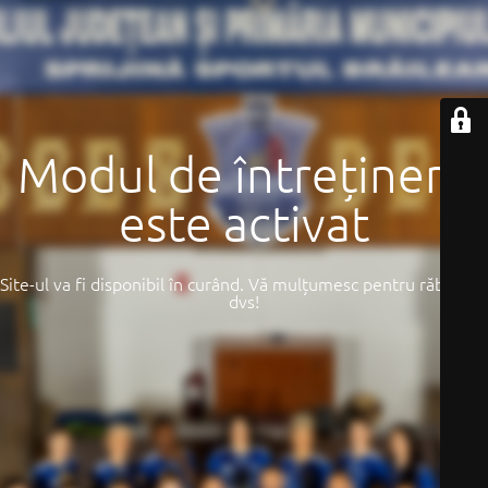
Modul de întreținere
este activat
Site-ul va fi disponibil în curând. Vă mulțumesc pentru răbdarea
dvs!