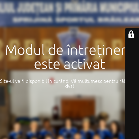
Modul de întreținere
este activat
Site-ul va fi disponibil în curând. Vă mulțumesc pentru răbdarea
dvs!