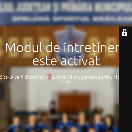
Modul de întreținere
este activat
Site-ul va fi disponibil în curând. Vă mulțumesc pentru răbdarea
dvs!