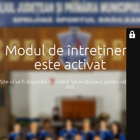
Modul de întreținere
este activat
Site-ul va fi disponibil în curând. Vă mulțumesc pentru răbdarea
dvs!