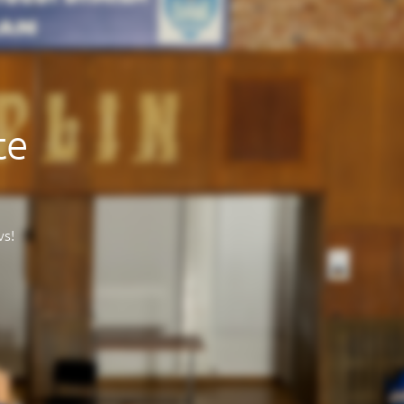
te
vs!