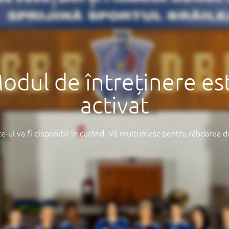
odul de întreținere es
activat
te-ul va fi disponibil în curând. Vă mulțumesc pentru răbdarea d