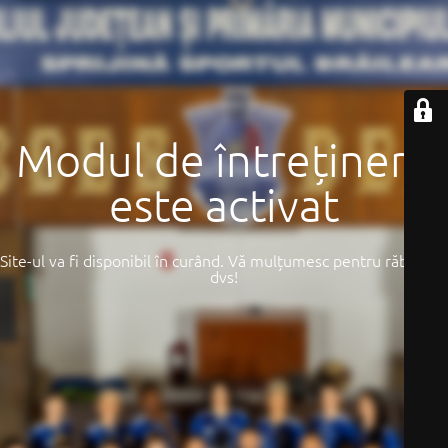
Modul de întreținere
este activat
Site-ul va fi disponibil în curând. Vă mulțumesc pentru răbdarea
dvs!