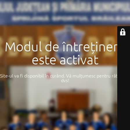
Modul de întreținere
este activat
Site-ul va fi disponibil în curând. Vă mulțumesc pentru răbdarea
dvs!