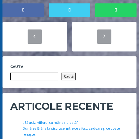
CAUTĂ
Caută
ARTICOLE RECENTE
„Să ucizi viitorul cu mâna ridicată”
Dunărea Brăila la răscruce: între ce a fost, ce doare și ce poate
renaște.