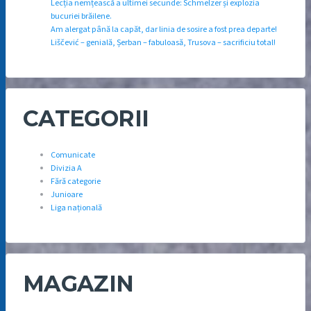
Lecția nemțească a ultimei secunde: Schmelzer și explozia
bucuriei brăilene.
Am alergat până la capăt, dar linia de sosire a fost prea departe!
Liščević – genială, Șerban – fabuloasă, Trusova – sacrificiu total!
CATEGORII
Comunicate
Divizia A
Fără categorie
Junioare
Liga națională
MAGAZIN