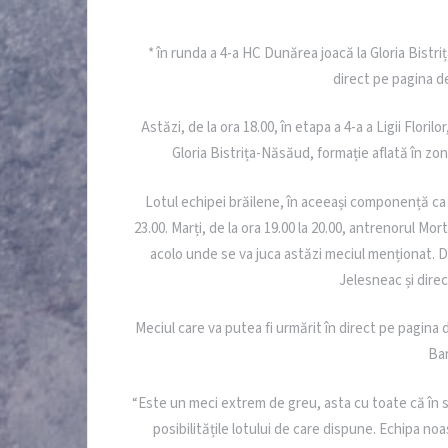
* în runda a 4-a HC Dunărea joacă la Gloria Bistriț
direct pe pagina d
Astăzi, de la ora 18.00, în etapa a 4-a a Ligii Flori
Gloria Bistrița-Năsăud, formație aflată în zon
Lotul echipei brăilene, în aceeași componență ca la
23.00. Marți, de la ora 19.00 la 20.00, antrenorul 
acolo unde se va juca astăzi meciul menționat. D
Jelesneac și direc
Meciul care va putea fi urmărit în direct pe pagina de
Bar
“Este un meci extrem de greu, asta cu toate că în s
posibilitățile lotului de care dispune. Echipa no