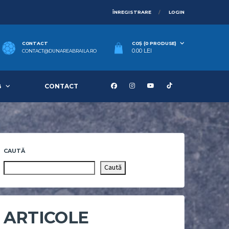
ÎNREGISTRARE
LOGIN
CONTACT
COȘ (0 PRODUSE)
0.00
LEI
CONTACT@DUNAREABRAILA.RO
B
CONTACT
CAUTĂ
Caută
ARTICOLE