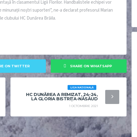
ntașă în clasamentul Ligii Florilor. Handbalistele echipei vor
pe minunații noștri suporteri”, ne-a declarat profesorul Marian
le clubului HC Dunărea Brăila.
RE ON TWITTER
SHARE ON WHATSAPP
LIGA NAȚIONALĂ
HC DUNĂREA A REMIZAT, 24-24,
LA GLORIA BISTRIȚA-NĂSĂUD
1 OCTOMBRIE 2021