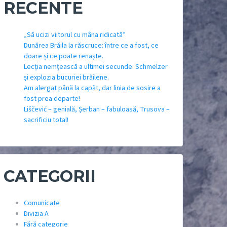
RECENTE
„Să ucizi viitorul cu mâna ridicată”
Dunărea Brăila la răscruce: între ce a fost, ce
doare și ce poate renaște.
Lecția nemțească a ultimei secunde: Schmelzer
și explozia bucuriei brăilene.
Am alergat până la capăt, dar linia de sosire a
fost prea departe!
Liščević – genială, Șerban – fabuloasă, Trusova –
sacrificiu total!
CATEGORII
Comunicate
Divizia A
Fără categorie