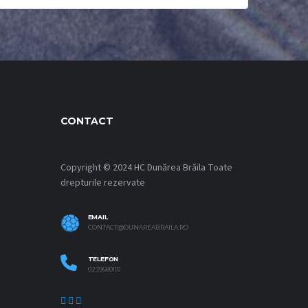
CONTACT
Copyright © 2024 HC Dunărea Brăila Toate
drepturile rezervate
EMAIL
CONTACT@DUNAREABRAILA.RO
TELEFON
0239680110