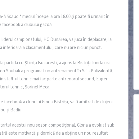
a-Năsăud * meciul începe la ora 18.00 și poate fi urmărit în
e facebook a clubului gazdă
lor, liderul campionatului, HC Dunărea, va juca în deplasare, la
a inferioară a clasamentului, care nu are niciun punct.
 partida cu Știința București, a ajuns la Bistrița luni la ora
Morten Soubak a programat un antrenament în Sala Polivalentă,
in staff-ul tehnic mai fac parte antrenorul secund, Eugen
torul tehnic, Sorinel Meca.
 facebook a clubului Gloria Bistrița, va fi arbitrat de clujenii
bu și Badiu.
tartul acestui nou sezon competițional, Gloria a evoluat sub
astră este motivată și dornică de a obține un nou rezultat