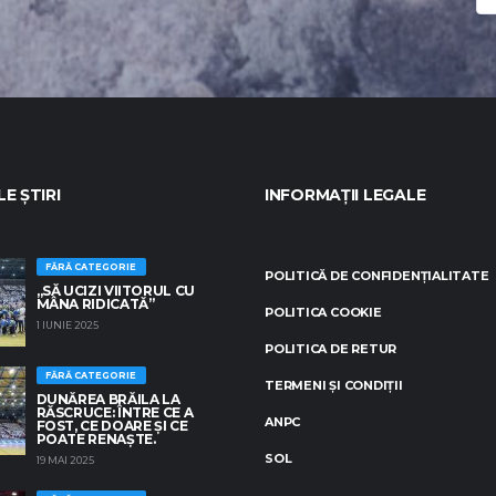
E ȘTIRI
INFORMAȚII LEGALE
FĂRĂ CATEGORIE
POLITICĂ DE CONFIDENȚIALITATE
„SĂ UCIZI VIITORUL CU
MÂNA RIDICATĂ”
POLITICA COOKIE
1 IUNIE 2025
POLITICA DE RETUR
FĂRĂ CATEGORIE
TERMENI ȘI CONDIȚII
DUNĂREA BRĂILA LA
RĂSCRUCE: ÎNTRE CE A
ANPC
FOST, CE DOARE ȘI CE
POATE RENAȘTE.
SOL
19 MAI 2025