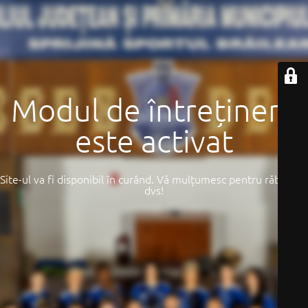
Modul de întreținere
este activat
Site-ul va fi disponibil în curând. Vă mulțumesc pentru răbdarea
dvs!