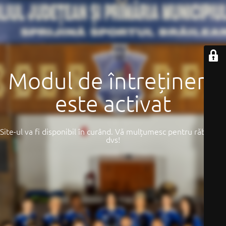
Modul de întreținere
este activat
Site-ul va fi disponibil în curând. Vă mulțumesc pentru răbdarea
dvs!