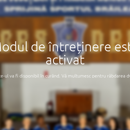
odul de întreținere es
activat
te-ul va fi disponibil în curând. Vă mulțumesc pentru răbdarea d