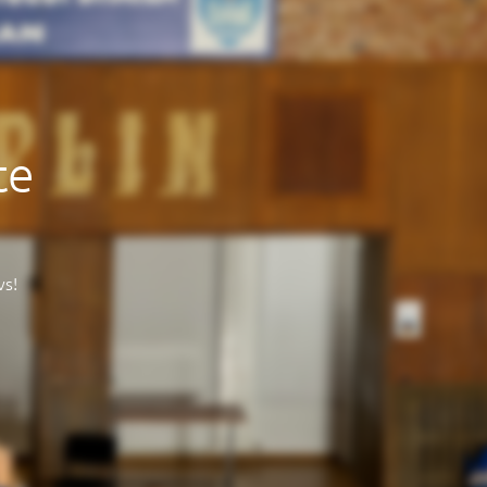
te
vs!