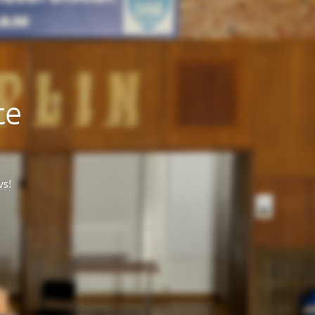
te
vs!