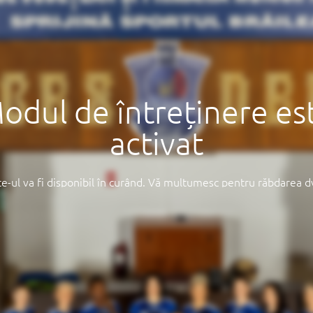
odul de întreținere es
activat
te-ul va fi disponibil în curând. Vă mulțumesc pentru răbdarea d