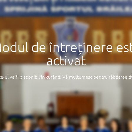
odul de întreținere es
activat
te-ul va fi disponibil în curând. Vă mulțumesc pentru răbdarea d