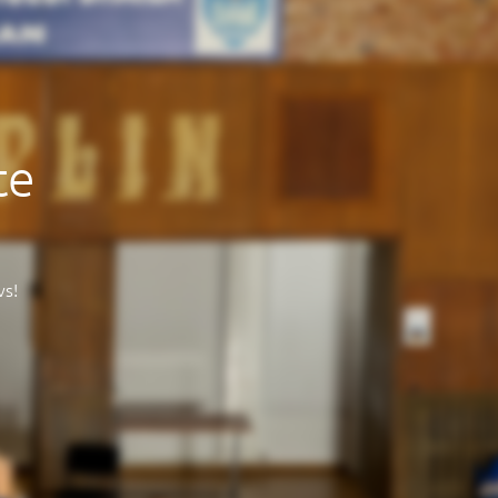
te
vs!